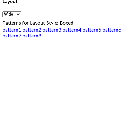
Layout
Patterns for Layout Style: Boxed
pattern1
pattern2
pattern3
pattern4
pattern5
pattern6
pattern7
pattern8