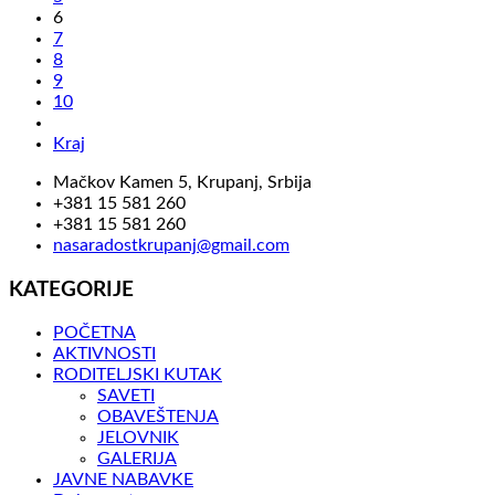
6
7
8
9
10
Kraj
Mačkov Kamen 5, Krupanj, Srbija
+381 15 581 260
+381 15 581 260
nasaradostkrupanj@gmail.com
KATEGORIJE
POČETNA
AKTIVNOSTI
RODITELJSKI KUTAK
SAVETI
OBAVEŠTENJA
JELOVNIK
GALERIJA
JAVNE NABAVKE