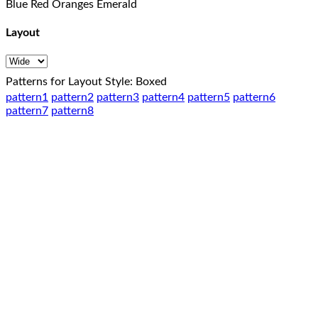
Blue
Red
Oranges
Emerald
Layout
Patterns for Layout Style: Boxed
pattern1
pattern2
pattern3
pattern4
pattern5
pattern6
pattern7
pattern8