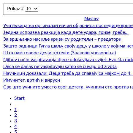
Prikaz #
Naslov
Учитељица на оргиналан начин објаснила последице врш
Једина исправна реакција када дете удара, гризе, гребе…
За вршњачко насиље криви су родитељи – предатори
Зашто радници Гугла шаљу своју децу у школе у којима не
Шта нам говоре дечји цртежи (Знакови упозорења)
Njihov način vaspitavanja djece oduševljava svijet: Evo šta rade
Deca se danas ne vaspitavaju samo se čuvaju od zivota
Научници доказали: Деца треба да спавају са мајком до 4.
Имунитет, вртић и вируси
Све што учините уместо свог детета, учинили сте против 
Start
1
2
3
4
5