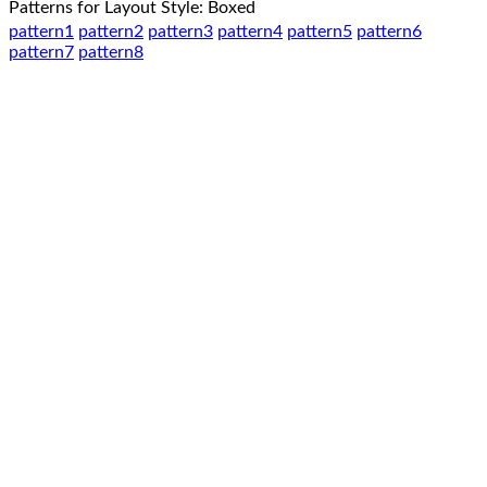
Patterns for Layout Style: Boxed
pattern1
pattern2
pattern3
pattern4
pattern5
pattern6
pattern7
pattern8