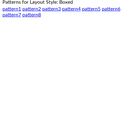
Patterns for Layout Style: Boxed
pattern1
pattern2
pattern3
pattern4
pattern5
pattern6
pattern7
pattern8